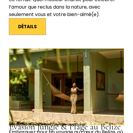
l’amour que reclus dans la nature, avec
seulement vous et votre bien-aimé(e).
DÉTAILS
Évasion Jungle & Plage au Belize
Découvrez le Belize, de la Jungle au Littoral
Embarquez pour un voyage au cœur du Belize, où