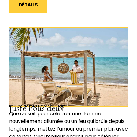
DÉTAILS
Juste nous deux
La lune de miel ultime au Belize
Que ce soit pour célébrer une flamme
nouvellement allumée ou un feu qui brûle depuis
longtemps, mettez l’amour au premier plan avec
ce forfait. Quel meilleur endroit pour célébrer