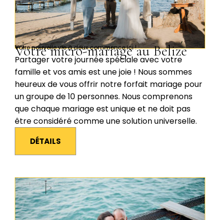
Votre micro-mariage au Belize
Votre nouvelle vie à deux commence ici !
Partager votre journée spéciale avec votre
famille et vos amis est une joie ! Nous sommes
heureux de vous offrir notre forfait mariage pour
un groupe de 10 personnes. Nous comprenons
que chaque mariage est unique et ne doit pas
être considéré comme une solution universelle.
DÉTAILS