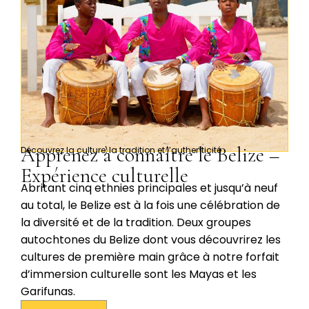
Apprenez à connaître le Belize –
Découvrez la culture, la tradition et l’authenticité
Expérience culturelle
Abritant cinq ethnies principales et jusqu’à neuf
au total, le Belize est à la fois une célébration de
la diversité et de la tradition. Deux groupes
autochtones du Belize dont vous découvrirez les
cultures de première main grâce à notre forfait
d’immersion culturelle sont les Mayas et les
Garifunas.