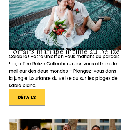
Forfaits mariage intime au Belize
Dites « oui » avec le mariage de destination parfait
Célébrez votre union en vous mariant au paradis
! Ici, à The Belize Collection, nous vous offrons le
meilleur des deux mondes – Plongez-vous dans
la jungle luxuriante du Belize ou sur les plages de
sable blanc.
DÉTAILS