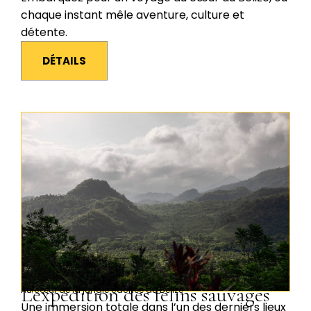
chaque instant mêle aventure, culture et
détente.
DÉTAILS
L'expédition des félins sauvages
Au cœur de la jungle cachée du Belize
Une immersion totale dans l’un des derniers lieux