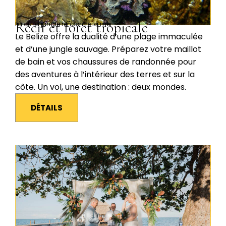
Récif et forêt tropicale
Là où la jungle rencontre la mer
Le Belize offre la dualité d’une plage immaculée
et d’une jungle sauvage. Préparez votre maillot
de bain et vos chaussures de randonnée pour
des aventures à l’intérieur des terres et sur la
côte. Un vol, une destination : deux mondes.
DÉTAILS