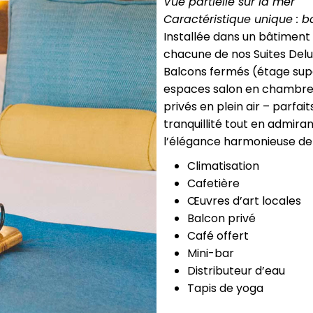
Vue partielle sur la mer
Caractéristique unique : b
Installée dans un bâtiment 
chacune de nos Suites Delux
Balcons fermés (étage sup
espaces salon en chambre e
privés en plein air – parfa
tranquillité tout en admiran
l’élégance harmonieuse de 
Climatisation
Cafetière
Œuvres d’art locales
Balcon privé
Café offert
Mini-bar
Distributeur d’eau
Tapis de yoga