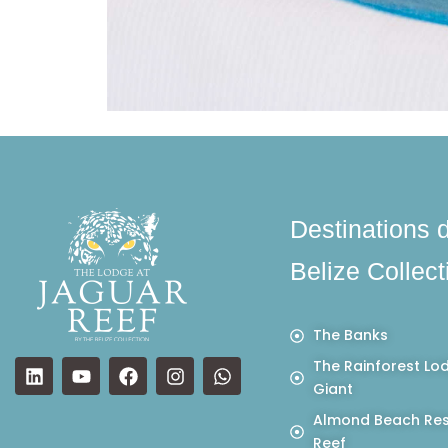
Destinations 
Belize Collect
The Banks
The Rainforest Lo
Giant
Almond Beach Res
Reef