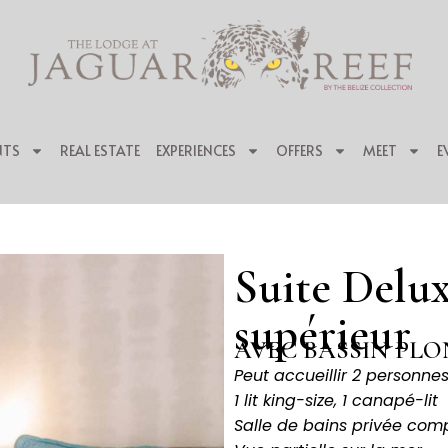
NTS
REAL ESTATE
EXPERIENCES
OFFERS
MEET
E
Suite Delux
supérieur
AVEC BASSIN PLO
Peut accueillir 2 personne
1 lit king-size, 1 canapé-lit
Salle de bains privée com