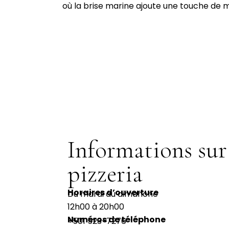
où la brise marine ajoute une touche de m
Informations sur
pizzeria
Horaires d’ouverture
Du mardi au dimanche
12h00 à 20h00
Numéros de téléphone
+501 523-7276