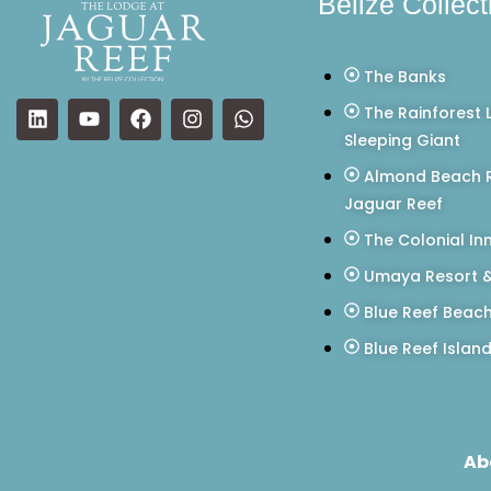
Belize Collect
The Banks
The Rainforest 
Sleeping Giant
Almond Beach R
Jaguar Reef
The Colonial In
Umaya Resort &
Blue Reef Beac
Blue Reef Islan
Ab