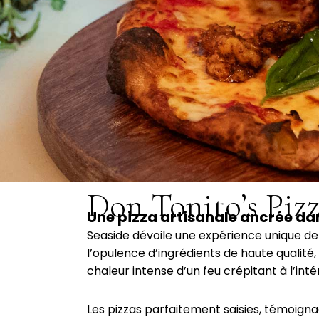
Don Tonito’s Pizz
Une pizza artisanale ancrée dan
Seaside dévoile une expérience unique de 
l’opulence d’ingrédients de haute qualité
chaleur intense d’un feu crépitant à l’inté
Les pizzas parfaitement saisies, témoignag