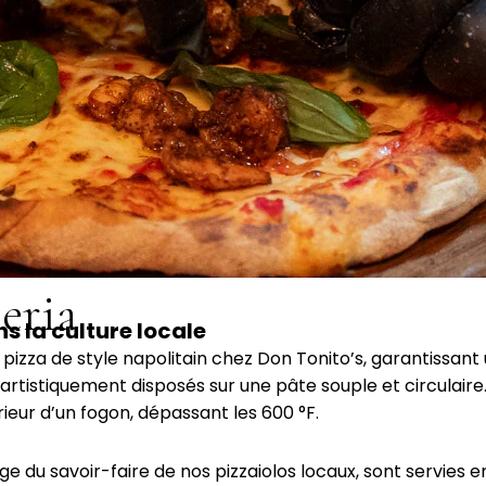
eria
s la culture locale
pizza de style napolitain chez Don Tonito’s, garantissant
, artistiquement disposés sur une pâte souple et circulai
rieur d’un fogon, dépassant les 600 °F.
e du savoir-faire de nos pizzaiolos locaux, sont servies en