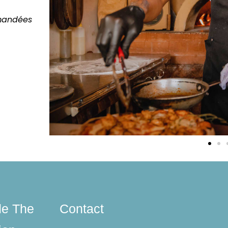
mmandées
de The
Contact