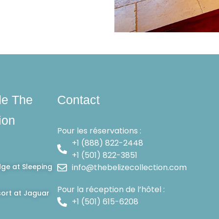
de The
Contact
ion
Pour les réservations :
+1 (888) 822-2448
+1 (501) 822-3851
dge at Sleeping
info@thebelizecollection.com
Pour la réception de l’hôtel :
ort at Jaguar
+1 (501) 615-6208