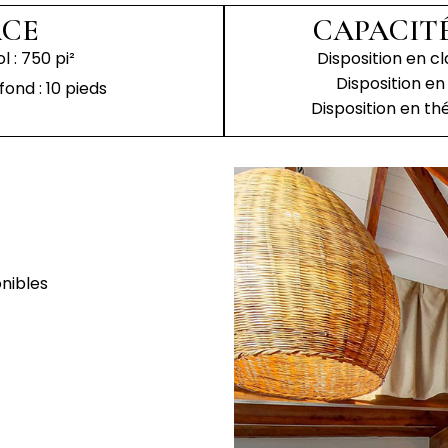
ACE
CAPACITÉ
l : 750 pi²
Disposition en c
Disposition e
ond : 10 pieds
Disposition en t
onibles