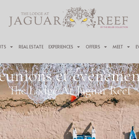
NTS
REAL ESTATE
EXPERIENCES
OFFERS
MEET
E
éunions et événemen
The Lodge At Jaguar Reef