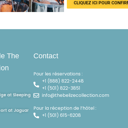
CLIQUEZ ICI POUR CONFI
de The
Contact
ion
Pour les réservations :
+1 (888) 822-2448
+1 (501) 822-3851
dge at Sleeping
info@thebelizecollection.com
Pour la réception de l’hôtel :
ort at Jaguar
+1 (501) 615-6208