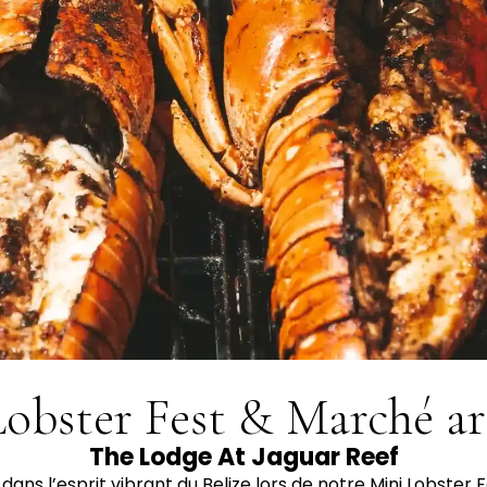
obster Fest & Marché ar
The Lodge At Jaguar Reef
ans l’esprit vibrant du Belize lors de notre Mini Lobster