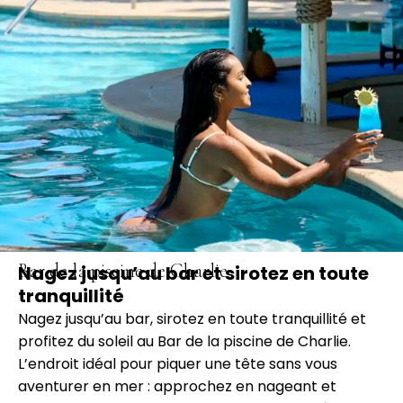
Bar de la piscine de Charlie
Nagez jusqu’au bar et sirotez en toute
tranquillité
Nagez jusqu’au bar, sirotez en toute tranquillité et
profitez du soleil au Bar de la piscine de Charlie.
L’endroit idéal pour piquer une tête sans vous
aventurer en mer : approchez en nageant et