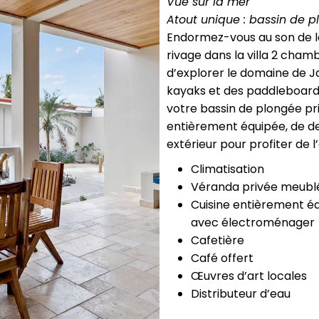
Vue sur la mer
Atout unique : bassin de p
Endormez-vous au son de l
rivage dans la villa 2 cham
d’explorer le domaine de J
kayaks et des paddleboards
votre bassin de plongée pri
entièrement équipée, de de
extérieur pour profiter de l’
Climatisation
Véranda privée meubl
Cuisine entièrement é
avec électroménager
Cafetière
Café offert
Œuvres d’art locales
Distributeur d’eau