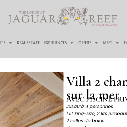
NTS
REAL ESTATE
EXPERIENCES
OFFERS
MEET
E
Villa 2 cha
sur la mer
AVEC PISCINE PRI
Jusqu’à 4 personnes
1 lit king-size, 2 lits jumeau
2 salles de bains