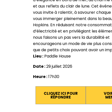
et aux reflets du clair de lune. Cet évé
vous invite à ralentir, à savourer chaque
vous immerger pleinement dans la bea
Hopkins. En réduisant notre consommat
d’électricité et en privilégiant les éléme
nous faisons un pas vers la durabilité et
encourageons un mode de vie plus consci
que de petits choix pouvant avoir un im
Lieu :
Paddle House
Date :
29 juillet 2026
Heure :
17h30
CLIQUEZ ICI POUR
VOIR
RÉPONDRE
ME