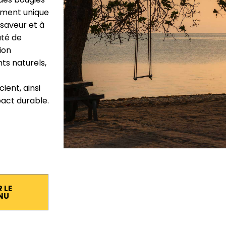
nement unique
 saveur et à
uté de
ion
nts naturels,
ent, ainsi
pact durable.
 LE
NU