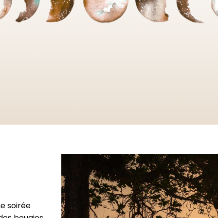
e soirée
des bougies