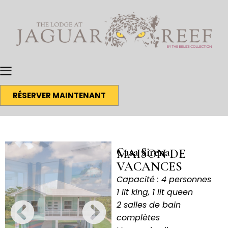
RÉSERVER MAINTENANT
Casa Sirena
MAISON DE
VACANCES
Capacité : 4 personnes
1 lit king, 1 lit queen
2 salles de bain
complètes