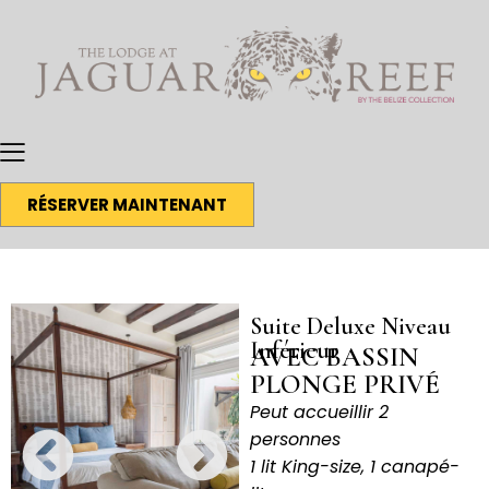
RÉSERVER MAINTENANT
Suite Deluxe Niveau
Inférieur
AVEC BASSIN
PLONGE PRIVÉ
Peut accueillir 2
personnes
1 lit King-size, 1 canapé-