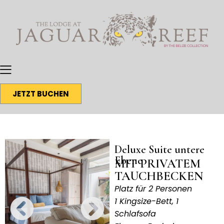
JETZT BUCHEN
Deluxe Suite untere
Ebene
MIT PRIVATEM
TAUCHBECKEN
Platz für 2 Personen
1 Kingsize-Bett, 1
Schlafsofa