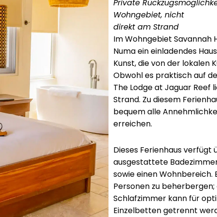
Private Rückzugsmöglichke
Wohngebiet, nicht
direkt am Strand
Im Wohngebiet Savannah H
Numa ein einladendes Haus 
Kunst, die von der lokalen Ku
Obwohl es praktisch auf d
The Lodge at Jaguar Reef li
Strand. Zu diesem Ferienha
bequem alle Annehmlichkei
erreichen.
Dieses Ferienhaus verfügt 
ausgestattete Badezimmer,
sowie einen Wohnbereich. E
Personen zu beherbergen; 
Schlafzimmer kann für opti
Einzelbetten getrennt wer