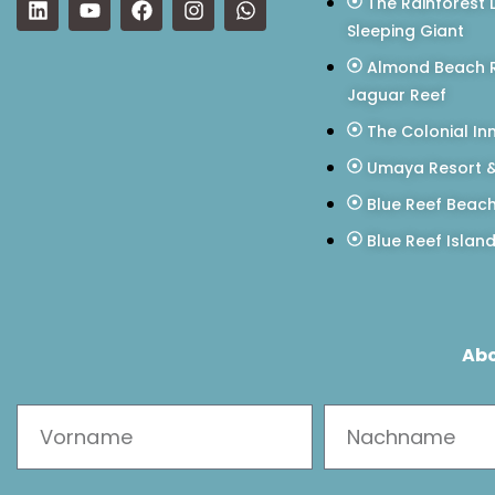
The Rainforest 
Sleeping Giant
Almond Beach R
Jaguar Reef
The Colonial In
Umaya Resort &
Blue Reef Beac
Blue Reef Islan
Abo