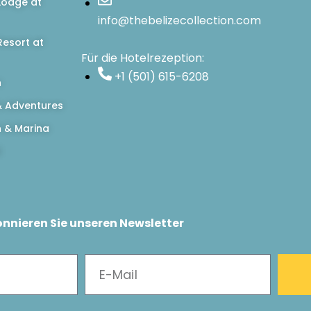
Lodge at
info@thebelizecollection.com
esort at
Für die Hotelrezeption:
+1 (501) 615-6208
n
 Adventures
h & Marina
d
nnieren Sie unseren Newsletter