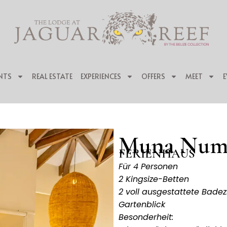
NTS
REAL ESTATE
EXPERIENCES
OFFERS
MEET
E
Muna Num
FERIENHAUS
Für 4 Personen
2 Kingsize-Betten
2 voll ausgestattete Bade
Gartenblick
Besonderheit: