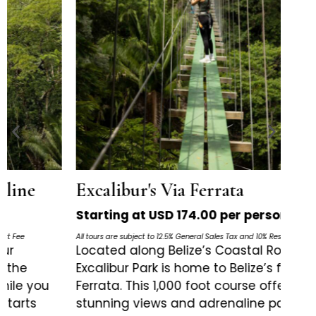
Excalibur's Via Ferrata
Bi
Starting at USD 174.00 per person
Sta
All tours are subject to 12.5% General Sales Tax and 10% Resort Fee
All tou
Located along Belize’s Coastal Road,
Bio
Excalibur Park is home to Belize’s first Via
cau
Ferrata. This 1,000 foot course offers
the
stunning views and adrenaline packed
exp