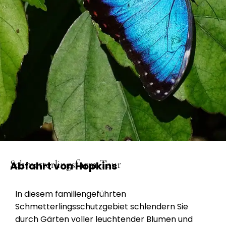
Schmetterlingsfarm-Tour
Abfahrt von Hopkins
In diesem familiengeführten
Schmetterlingsschutzgebiet schlendern Sie
durch Gärten voller leuchtender Blumen und