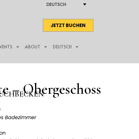
DEUTSCH
JETZT BUCHEN
VENTS
ABOUT
DEUTSCH
te – Obergeschoss
AUCHBECKEN
a
tes Badezimmer
kon