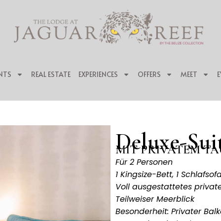
NTS
REAL ESTATE
EXPERIENCES
OFFERS
MEET
E
Deluxe-Sui
MIT PRIVATEM T
Für 2 Personen
1 Kingsize-Bett, 1 Schlafsof
Voll ausgestattetes priva
Teilweiser Meerblick
Besonderheit: Privater Bal