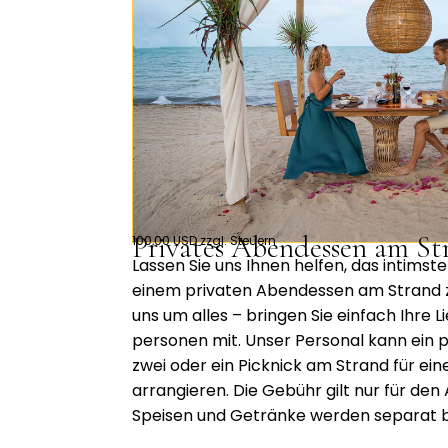
Privates Abendessen am St
100,00 USD zzgl. Steuern
Lassen Sie uns Ihnen helfen, das intimste
einem privaten Abendessen am Strand 
uns um alles – bringen Sie einfach Ihre 
personen mit. Unser Personal kann ein 
zwei oder ein Picknick am Strand für ei
arrangieren. Die Gebühr gilt nur für de
Speisen und Getränke werden separat 