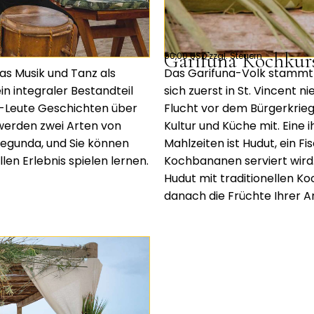
Garifuna Kochkur
50,00 USD zzgl. Steuern
das Musik und Tanz als
Das Garifuna-Volk stammt 
in integraler Bestandteil
sich zuerst in St. Vincent n
na-Leute Geschichten über
Flucht vor dem Bürgerkrieg 
 werden zwei Arten von
Kultur und Küche mit. Eine 
egunda, und Sie können
Mahlzeiten ist Hudut, ein F
len Erlebnis spielen lernen.
Kochbananen serviert wird. 
Hudut mit traditionellen K
danach die Früchte Ihrer Ar