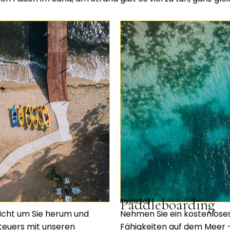
Paddleboarding
Kostenlos
icht um Sie herum und
Nehmen Sie ein kostenloses
nteuers mit unseren
Fähigkeiten auf dem Meer – 