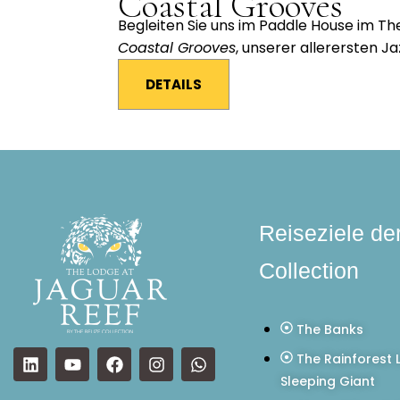
Coastal Grooves
Begleiten Sie uns im Paddle House im Th
Coastal Grooves
, unserer allerersten J
DETAILS
Reiseziele de
Collection
The Banks
The Rainforest 
Sleeping Giant