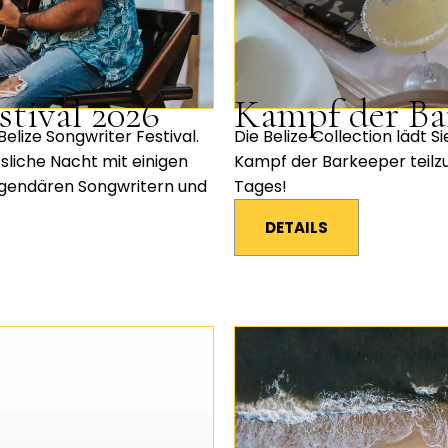
stival 2026
Kampf der Ba
Belize Songwriter Festival.
Die Belize Collection lädt S
sliche Nacht mit einigen
Kampf der Barkeeper teilz
egendären Songwritern und
Tages!
DETAILS