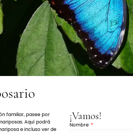
posario
¡Vamos!
ón familiar, pasee por
 mariposas. Aquí podrá
Nombre
mariposa e incluso ver de