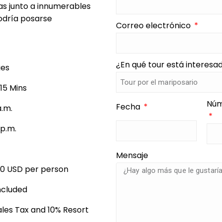
as junto a innumerables
podría posarse
Correo electrónico
¿En qué tour está interes
ges
 15 Mins
Núm
Fecha
a.m.
 p.m.
Mensaje
00 USD per person
ncluded
Sales Tax and 10% Resort