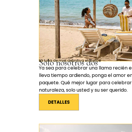
Solo nosotros dos
La luna de miel definitiva en Belice
Ya sea para celebrar una llama recién 
lleva tiempo ardiendo, ponga el amor e
paquete. Qué mejor lugar para celebrar 
naturaleza, solo usted y su ser querido.
DETALLES