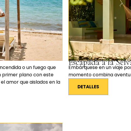
Escapada a la Selv
Descubra Belice, de la Selva a la 
encendida o un fuego que
Embárquese en un viaje por
n primer plano con este
momento combina aventura,
el amor que aislados en la
DETALLES