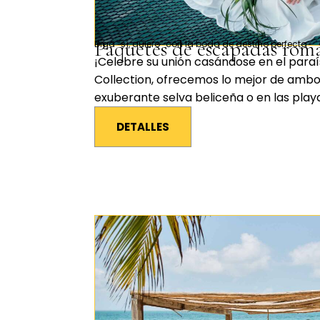
Paquetes de escapadas romá
Diga “sí, quiero” con la boda de destino perfecta
¡Celebre su unión casándose en el paraís
Collection, ofrecemos lo mejor de ambo
exuberante selva beliceña o en las play
DETALLES