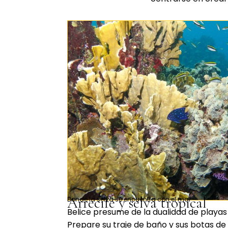
Arrecife y selva tropical
Donde la selva se encuentra con el mar
Belice presume de la dualidad de playas 
Prepare su traje de baño y sus botas de