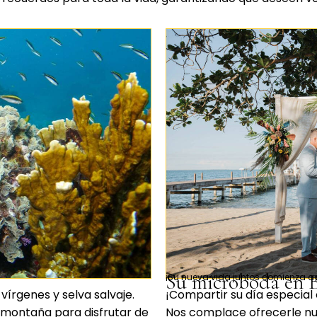
Su microboda en B
¡Su nueva vida juntos comienza a
vírgenes y selva salvaje.
¡Compartir su día especial 
 montaña para disfrutar de
Nos complace ofrecerle nu