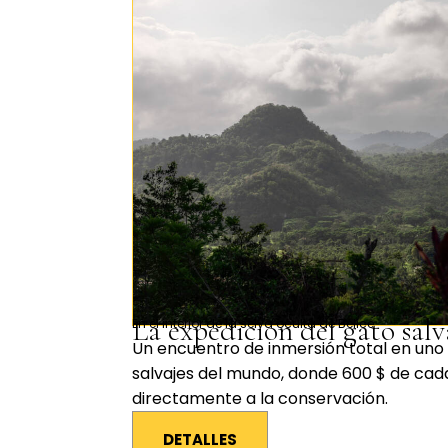
La expedición del gato salv
En el interior de la selva oculta de Belice
Un encuentro de inmersión total en uno 
salvajes del mundo, donde 600 $ de cad
directamente a la conservación.
DETALLES