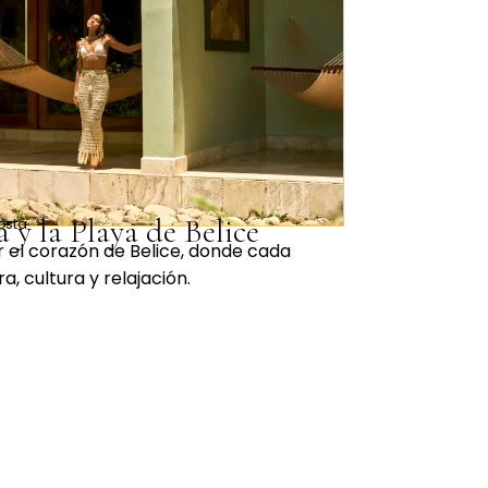
a y la Playa de Belice
Costa
 el corazón de Belice, donde cada
 cultura y relajación.