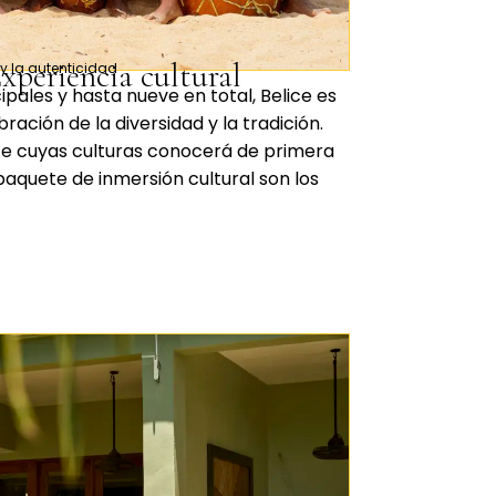
xperiencia cultural
 y la autenticidad
ipales y hasta nueve en total, Belice es
ción de la diversidad y la tradición.
ce cuyas culturas conocerá de primera
aquete de inmersión cultural son los