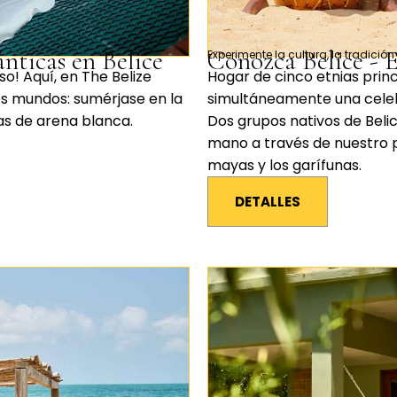
nticas en Belice
Conozca Belice - E
Experimente la cultura, la tradición
o! Aquí, en The Belize
Hogar de cinco etnias princ
s mundos: sumérjase en la
simultáneamente una celebra
as de arena blanca.
Dos grupos nativos de Beli
mano a través de nuestro p
mayas y los garífunas.
DETALLES