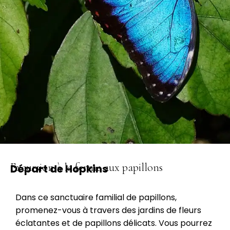
Excursion à la ferme aux papillons
Départ de Hopkins
Dans ce sanctuaire familial de papillons,
promenez-vous à travers des jardins de fleurs
éclatantes et de papillons délicats. Vous pourrez