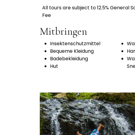
All tours are subject to 12.5% General 
Fee
Mitbringen
Insektenschutzmittel
Was
Bequeme Kleidung
Ha
Badebekleidung
Wan
Hut
Sn