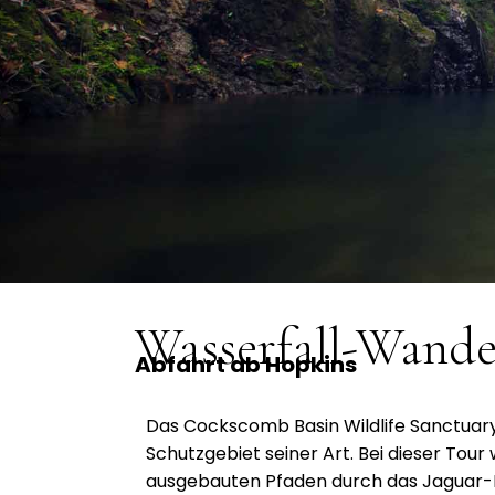
Wasserfall-Wande
Abfahrt ab Hopkins
Das Cockscomb Basin Wildlife Sanctuary 
Schutzgebiet seiner Art. Bei dieser Tour
ausgebauten Pfaden durch das Jaguar-R