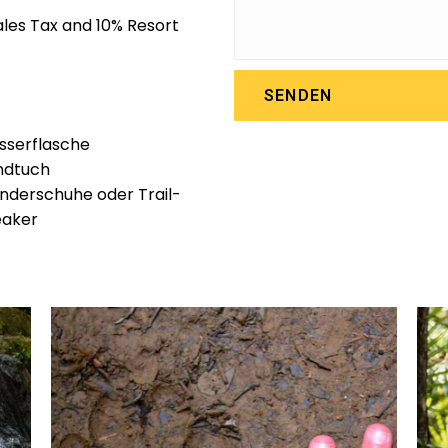
Sales Tax and 10% Resort
SENDEN
serflasche
ndtuch
derschuhe oder Trail-
eaker