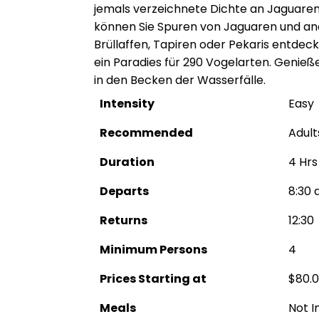
jemals verzeichnete Dichte an Jaguaren
können Sie Spuren von Jaguaren und an
Brüllaffen, Tapiren oder Pekaris entdec
ein Paradies für 290 Vogelarten. Genieß
in den Becken der Wasserfälle.
Intensity
Easy
Recommended
Adult
Duration
4 Hrs
Departs
8:30 
Returns
12:30
Minimum Persons
4
Prices Starting at
$80.
Meals
Not I