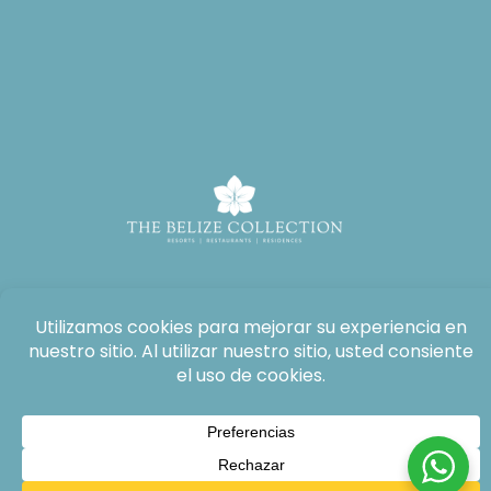
Todos los derechos reservados: The Lodge at Jaguar Reef, 2026®.