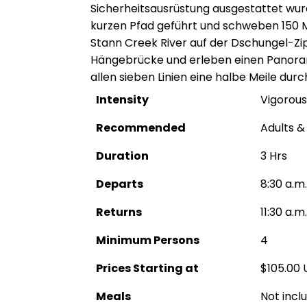
Sicherheitsausrüstung ausgestattet wur
kurzen Pfad geführt und schweben 150 
Stann Creek River auf der Dschungel-Zip
Hängebrücke und erleben einen Panoram
allen sieben Linien eine halbe Meile durch
Intensity
Vigorous
Recommended
Adults &
Duration
3 Hrs
Departs
8:30 a.m.
Returns
11:30 a.m.
Minimum Persons
4
Prices Starting at
$105.00 
Meals
Not incl