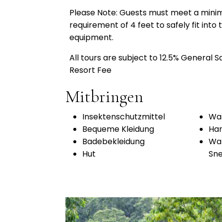
Please Note: Guests must meet a mini
requirement of 4 feet to safely fit into t
equipment.
All tours are subject to 12.5% General S
Resort Fee
Mitbringen
Insektenschutzmittel
Was
Bequeme Kleidung
Ha
Badebekleidung
Wan
Hut
Sn