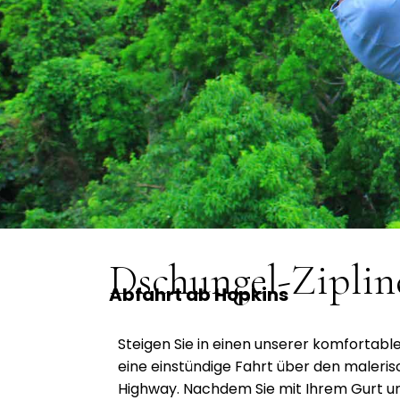
Dschungel-Zipli
Abfahrt ab Hopkins
Steigen Sie in einen unserer komfortabl
eine einstündige Fahrt über den maler
Highway. Nachdem Sie mit Ihrem Gurt u