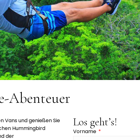
ne-Abenteuer
Los geht’s!
en Vans und genießen Sie
ischen Hummingbird
Vorname
nd der