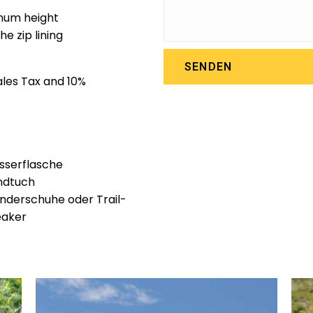
mum height
he zip lining
SENDEN
ales Tax and 10%
serflasche
ndtuch
derschuhe oder Trail-
eaker