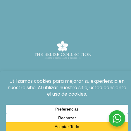
Todos los derechos reservados: The Lodge at Jaguar Reef, 2026®.