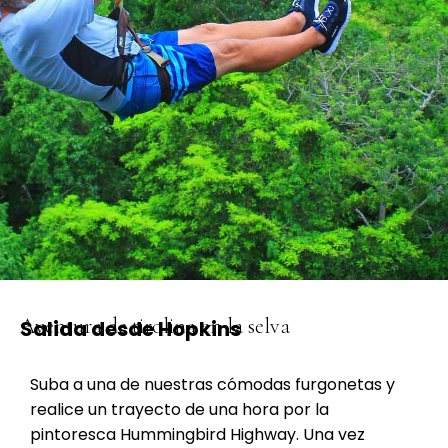
Aventura de tirolina en la selva
Salida desde Hopkins
Suba a una de nuestras cómodas furgonetas y
realice un trayecto de una hora por la
pintoresca Hummingbird Highway. Una vez