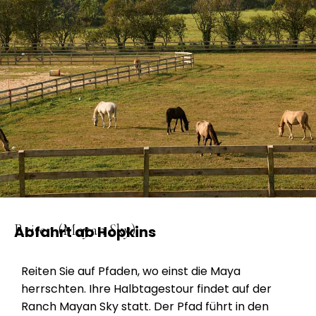
Reiten (Mayan Sky)
Abfahrt ab Hopkins
Reiten Sie auf Pfaden, wo einst die Maya
herrschten. Ihre Halbtagestour findet auf der
Ranch Mayan Sky statt. Der Pfad führt in den