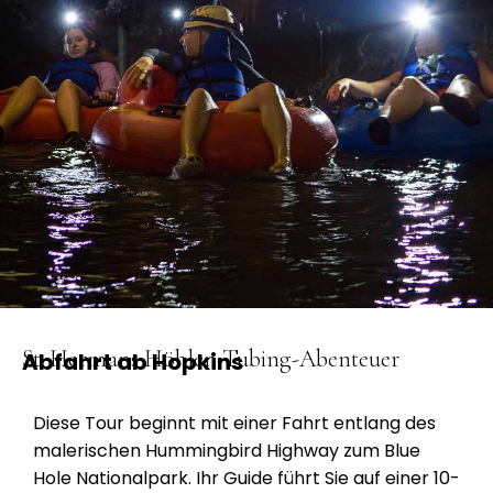
St. Hermans Höhlen-Tubing-Abenteuer
Abfahrt ab Hopkins
Diese Tour beginnt mit einer Fahrt entlang des
malerischen Hummingbird Highway zum Blue
Hole Nationalpark. Ihr Guide führt Sie auf einer 10-