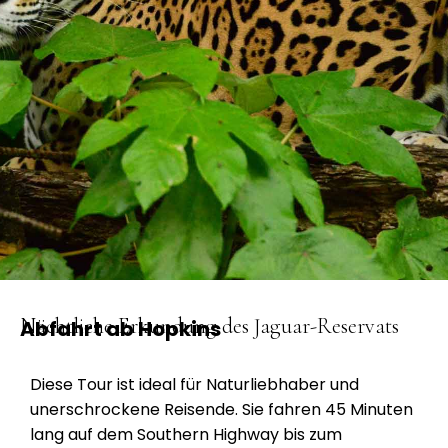
Nächtliche Erkundung des Jaguar-Reservats
Abfahrt ab Hopkins
Diese Tour ist ideal für Naturliebhaber und
unerschrockene Reisende. Sie fahren 45 Minuten
lang auf dem Southern Highway bis zum