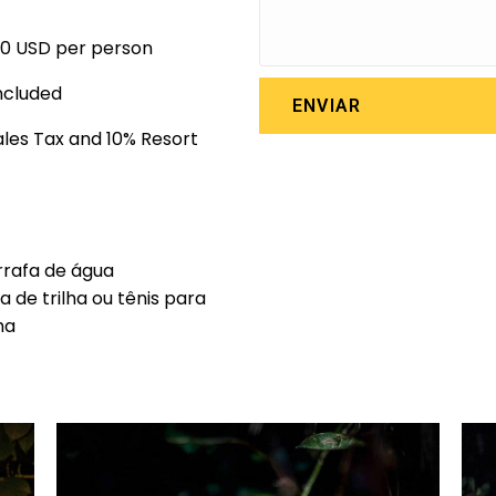
00 USD per person
ncluded
ENVIAR
Sales Tax and 10% Resort
rafa de água
a de trilha ou tênis para
lha