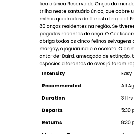
fica a única Reserva de Onças do mund
trilha neste santuário único, que cobre
milhas quadradas de floresta tropical. 
80 onças residentes na região. Se tive
pegadas recentes de onça. O Cockscomb
abriga todos os cinco felinos selvagens d
margay, o jaguarundi e o ocelote. O anim
anta-de-Baird, ameaçada de extinção, 
espécies diferentes de aves já foram reg
Intensity
Easy
Recommended
All A
Duration
3 Hrs
Departs
5:30 
Returns
8:30 