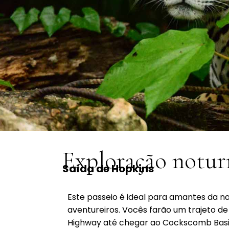
Exploração notur
Saída de Hopkins
Este passeio é ideal para amantes da na
aventureiros. Vocês farão um trajeto d
Highway até chegar ao Cockscomb Basin