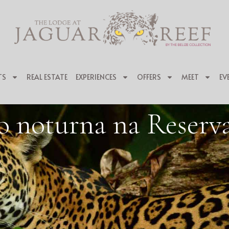
TS
REAL ESTATE
EXPERIENCES
OFFERS
MEET
EV
o noturna na Reserv