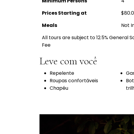
Minimum Persons
4
Prices Starting at
$80.
Meals
Not I
All tours are subject to 12.5% General 
Fee
Leve com você
Repelente
Gar
Roupas confortáveis
Bot
Chapéu
tri