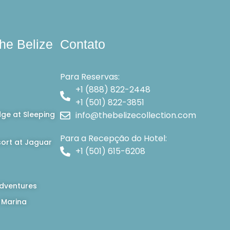
he Belize
Contato
Para Reservas:
+1 (888) 822-2448
+1 (501) 822-3851
dge at Sleeping
info@thebelizecollection.com
Para a Recepção do Hotel:
ort at Jaguar
+1 (501) 615-6208
dventures
 Marina