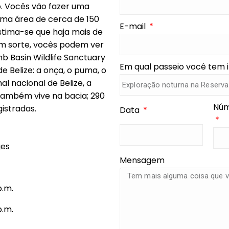
o. Vocês vão fazer uma
 uma área de cerca de 150
E-mail
Estima-se que haja mais de
rem sorte, vocês podem ver
 Basin Wildlife Sanctuary
Em qual passeio você tem 
e Belize: a onça, o puma, o
al nacional de Belize, a
também vive na bacia; 290
Núm
istradas.
Data
ges
Mensagem
p.m.
p.m.