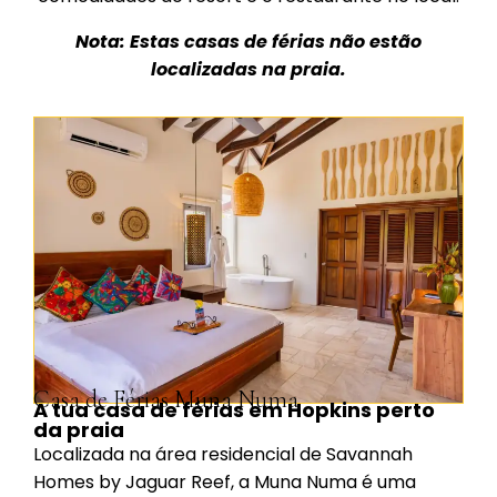
Nota: Estas casas de férias não estão
localizadas na praia.
Casa de Férias Muna Numa
A tua casa de férias em Hopkins perto
da praia
Localizada na área residencial de Savannah
Homes by Jaguar Reef, a Muna Numa é uma