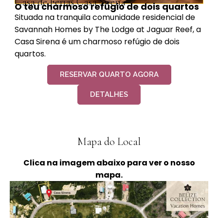
Casa de Férias Casa Sirena
O teu charmoso refúgio de dois quartos
Situada na tranquila comunidade residencial de
Savannah Homes by The Lodge at Jaguar Reef, a
Casa Sirena é um charmoso refúgio de dois
quartos.
RESERVAR QUARTO AGORA
DETALHES
Mapa do Local
Clica na imagem abaixo para ver o nosso
mapa.