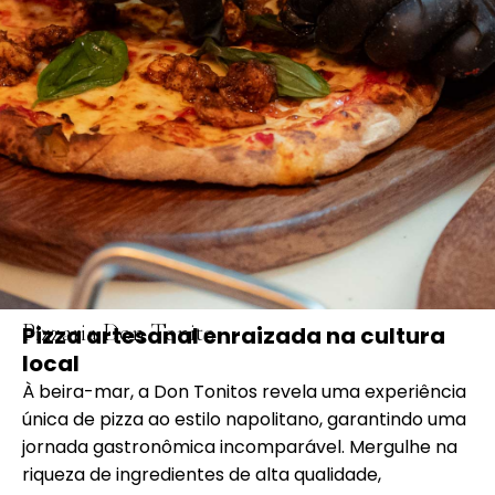
Pizzaria Don Tonito
Pizza artesanal enraizada na cultura
local
À beira-mar, a Don Tonitos revela uma experiência
única de pizza ao estilo napolitano, garantindo uma
jornada gastronômica incomparável. Mergulhe na
riqueza de ingredientes de alta qualidade,