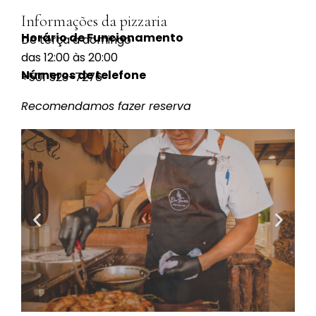
Informações da pizzaria
Horário de Funcionamento
De terça a domingo
das 12:00 às 20:00
Números de telefone
+501 523-7276
Recomendamos fazer reserva