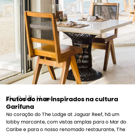
The Paddle House
Frutos do mar inspirados na cultura
Garifuna
No coração do The Lodge at Jaguar Reef, há um
lobby marcante, com vistas amplas para o Mar do
Caribe e para o nosso renomado restaurante, The