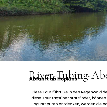
River-Tubing-Abe
Abfahrt ab Hopkins
Diese Tour führt Sie in den Regenwald d
diese Tour tagsüber stattfindet, können
Jaguarspuren entdecken, werden die na