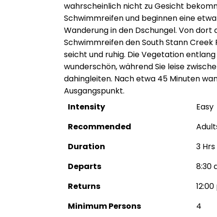
wahrscheinlich nicht zu Gesicht bekom
Schwimmreifen und beginnen eine etwa 1
Wanderung in den Dschungel. Von dort au
Schwimmreifen den South Stann Creek Riv
seicht und ruhig. Die Vegetation entlang 
wunderschön, während Sie leise zwisch
dahingleiten. Nach etwa 45 Minuten wan
Ausgangspunkt.
Intensity
Easy
Recommended
Adult
Duration
3 Hrs
Departs
8:30 
Returns
12:00
Minimum Persons
4