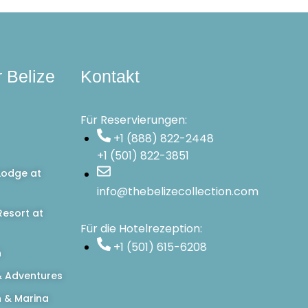
r Belize
Kontakt
Für Reservierungen:
+1 (888) 822-2448
+1 (501) 822-3851
Lodge at
info@thebelizecollection.com
esort at
Für die Hotelrezeption:
+1 (501) 615-6208
n
 Adventures
h & Marina