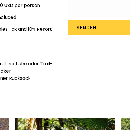
00 USD per person
ncluded
SENDEN
Sales Tax and 10% Resort
derschuhe oder Trail-
eaker
iner Rucksack