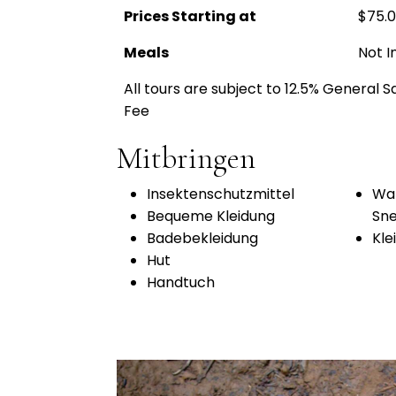
Prices Starting at
$75.
Meals
Not I
All tours are subject to 12.5% General 
Fee
Mitbringen
Insektenschutzmittel
Wan
Bequeme Kleidung
Sn
Badebekleidung
Kle
Hut
Handtuch