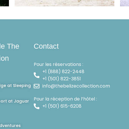
de The
Contact
ion
Pour les réservations :
+1 (888) 822-2448
+1 (501) 822-3851
dge at Sleeping
info@thebelizecollection.com
Pour la réception de l’hôtel :
ort at Jaguar
+1 (501) 615-6208
dventures