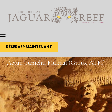
RÉSERVER MAINTENANT
Actun Tunichil Muknal (Grotte ATM)