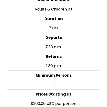
Adults & Children 8+
Duration
7 Hrs
Departs
7:30 a.m.
Returns
2:30 p.m.
Minimum Persons
4
Prices Starting at
$200.00 USD per person