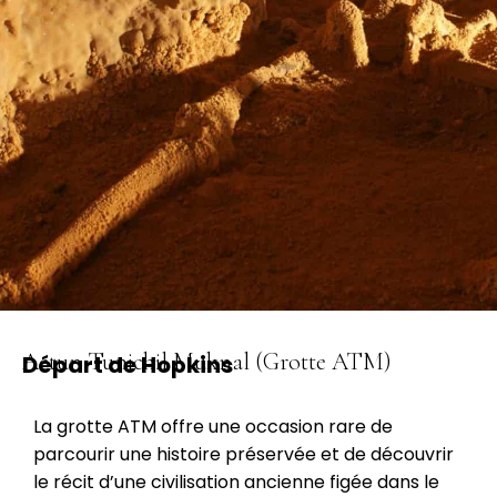
Actun Tunichil Muknal (Grotte ATM)
Départ de Hopkins
La grotte ATM offre une occasion rare de
parcourir une histoire préservée et de découvrir
le récit d’une civilisation ancienne figée dans le