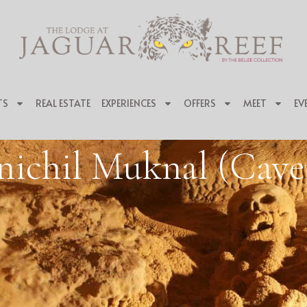
TS
REAL ESTATE
EXPERIENCES
OFFERS
MEET
EV
nichil Muknal (Cav