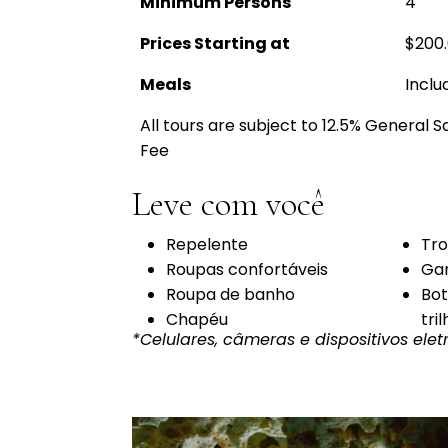
Minimum Persons
4
Prices Starting at
$200
Meals
Inclu
All tours are subject to 12.5% General 
Fee
Leve com você
Repelente
Tro
Roupas confortáveis
Gar
Roupa de banho
Bot
Chapéu
tri
*Celulares, câmeras e dispositivos elet