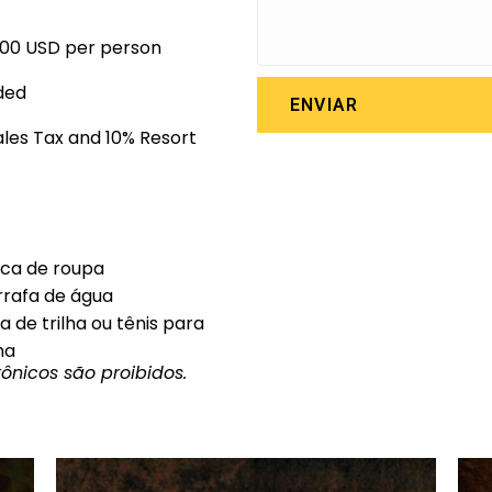
.00 USD per person
ded
ENVIAR
Sales Tax and 10% Resort
ca de roupa
rafa de água
a de trilha ou tênis para
lha
rônicos são proibidos.