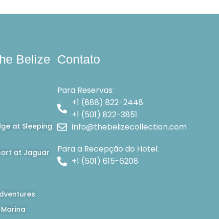
he Belize
Contato
Para Reservas:
+1 (888) 822-2448
+1 (501) 822-3851
dge at Sleeping
info@thebelizecollection.com
Para a Recepção do Hotel:
ort at Jaguar
+1 (501) 615-6208
dventures
 Marina