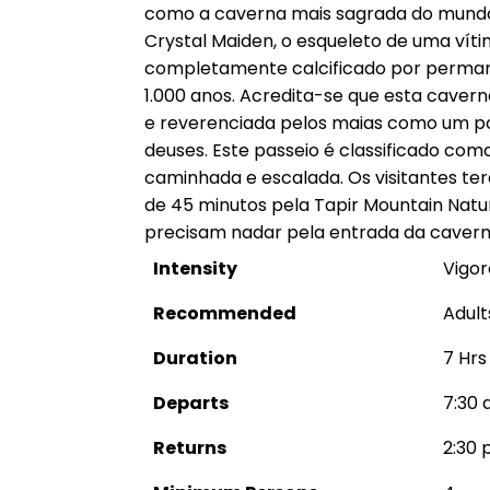
como a caverna mais sagrada do mundo
Crystal Maiden, o esqueleto de uma vítim
completamente calcificado por perma
1.000 anos. Acredita-se que esta cavern
e reverenciada pelos maias como um p
deuses. Este passeio é classificado co
caminhada e escalada. Os visitantes te
de 45 minutos pela Tapir Mountain Natu
precisam nadar pela entrada da cavern
Intensity
Vigor
Recommended
Adult
Duration
7 Hrs
Departs
7:30 
Returns
2:30 