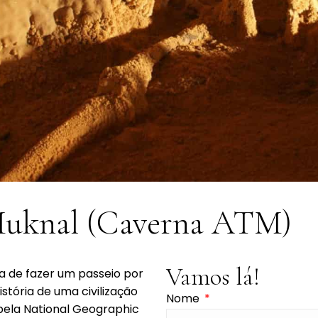
Muknal (Caverna ATM)
Vamos lá!
 de fazer um passeio por
stória de uma civilização
Nome
pela National Geographic