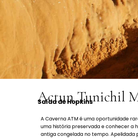
Actun Tunichil 
Saída de Hopkins
A Caverna ATM é uma oportunidade rara
uma história preservada e conhecer a hi
antiga congelada no tempo. Apelidada 