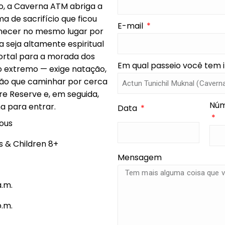
, a Caverna ATM abriga a
a de sacrifício que ficou
E-mail
necer no mesmo lugar por
a seja altamente espiritual
ortal para a morada dos
Em qual passeio você tem 
mo extremo — exige natação,
rão que caminhar por cerca
re Reserve e, em seguida,
Núm
a para entrar.
Data
ous
s & Children 8+
Mensagem
a.m.
p.m.