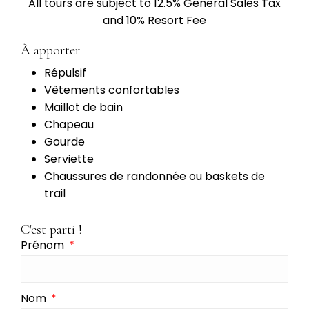
All tours are subject to 12.5% General Sales Tax
and 10% Resort Fee
À apporter
Répulsif
Vêtements confortables
Maillot de bain
Chapeau
Gourde
Serviette
Chaussures de randonnée ou baskets de
trail
C'est parti !
Prénom
Nom