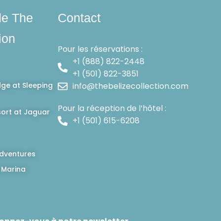
de The
Contact
ion
Pour les réservations :
+1 (888) 822-2448
+1 (501) 822-3851
dge at Sleeping
info@thebelizecollection.com
Pour la réception de l’hôtel :
ort at Jaguar
+1 (501) 615-6208
dventures
 Marina