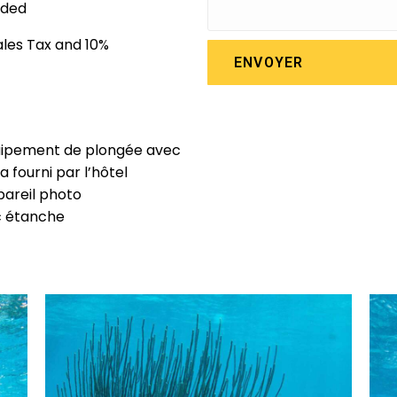
uded
ales Tax and 10%
ENVOYER
ipement de plongée avec
a fourni par l’hôtel
areil photo
c étanche