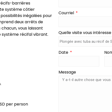
 récifs-barrières
ste système côtier
Courriel
possibilités inégalées pour
omprend deux arrêts de
 chacun, vous laissant
Quelle visite vous intéresse
système récifal vibrant.
Date
Nom
Message
.
USD per person