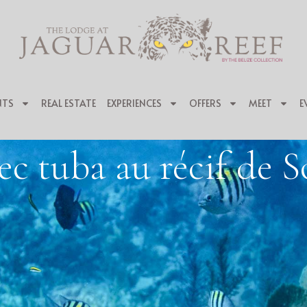
NTS
REAL ESTATE
EXPERIENCES
OFFERS
MEET
E
ec tuba au récif de 