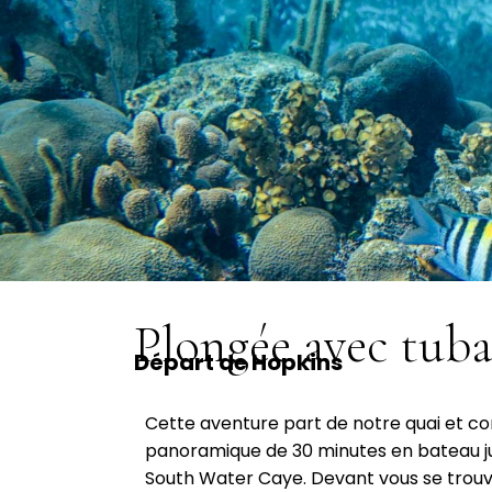
Plongée avec tuba
Départ de Hopkins
Cette aventure part de notre quai et 
panoramique de 30 minutes en bateau ju
South Water Caye. Devant vous se trouv