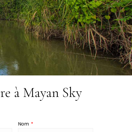
ère à Mayan Sky
Nom