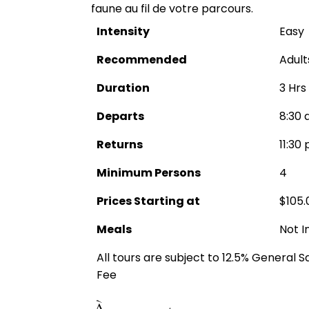
faune au fil de votre parcours.
Intensity
Easy
Recommended
Adult
Duration
3 Hrs
Departs
8:30 
Returns
11:30 
Minimum Persons
4
Prices Starting at
$105.
Meals
Not I
All tours are subject to 12.5% General 
Fee