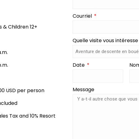
Courriel
s & Children 12+
Quelle visite vous intéresse
a.m.
p.m.
Date
Nom
Message
00 USD per person
ncluded
Sales Tax and 10% Resort