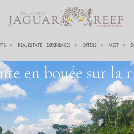
NTS
REAL ESTATE
EXPERIENCES
OFFERS
MEET
E
te en bouée sur la 