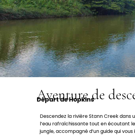
Aventure de desce
Départ de Hopkins
Descendez la rivière Stann Creek dans u
l’eau rafraîchissante tout en écoutant le
jungle, accompagné d’un guide qui vous in