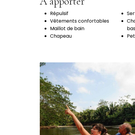
À apporter
Répulsif
Ser
Vêtements confortables
Cha
Maillot de bain
bas
Chapeau
Pet