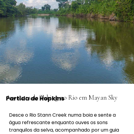
Aventura de Tubing no Rio em Mayan Sky
Partida de Hopkins
Desce o Rio Stann Creek numa boia e sente a
água refrescante enquanto ouves os sons
tranquilos da selva, acompanhado por um guia