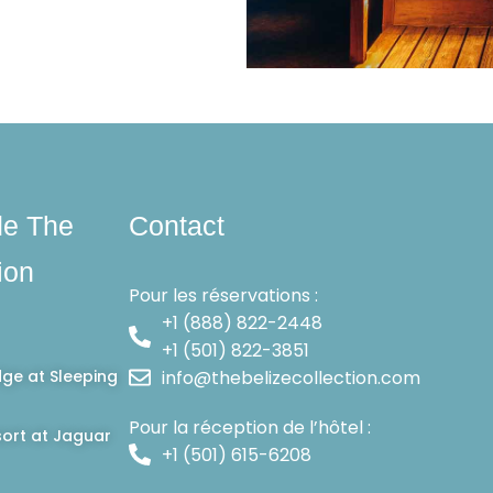
de The
Contact
ion
Pour les réservations :
+1 (888) 822-2448
+1 (501) 822-3851
dge at Sleeping
info@thebelizecollection.com
Pour la réception de l’hôtel :
ort at Jaguar
+1 (501) 615-6208