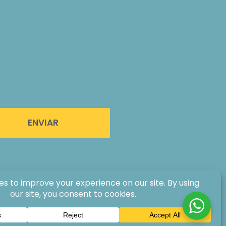
ENVIAR
®.