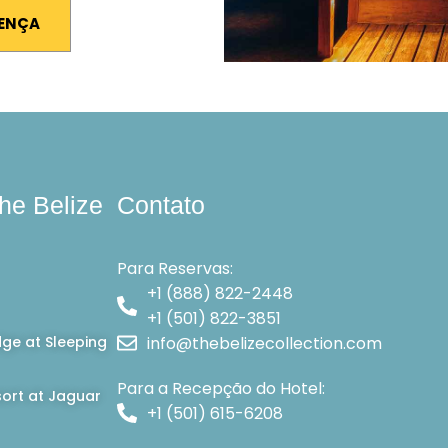
SENÇA
he Belize
Contato
Para Reservas:
+1 (888) 822-2448
+1 (501) 822-3851
dge at Sleeping
info@thebelizecollection.com
Para a Recepção do Hotel:
ort at Jaguar
+1 (501) 615-6208