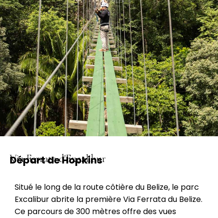
Via Ferrata d'Excalibur
Départ de Hopkins
Situé le long de la route côtière du Belize, le parc
Excalibur abrite la première Via Ferrata du Belize.
Ce parcours de 300 mètres offre des vues