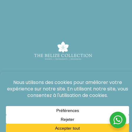
Tous droits réservés : The Lodge at Jaguar Reef, 2026®.