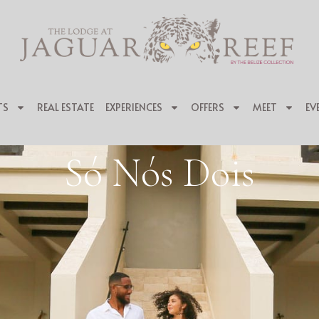
TS
REAL ESTATE
EXPERIENCES
OFFERS
MEET
EV
Só Nós Dois