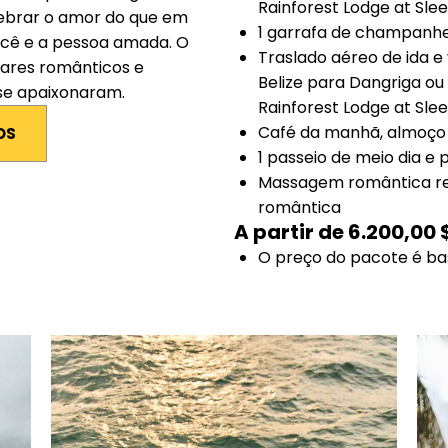
Rainforest Lodge at Sle
lebrar o amor do que em
1 garrafa de champanhe
ocê e a pessoa amada. O
Traslado aéreo de ida e
ntares românticos e
Belize para Dangriga ou
se apaixonaram.
Rainforest Lodge at Slee
Café da manhã, almoço 
OS
1 passeio de meio dia e 
Massagem romântica re
romântica
A partir de 6.200,00 
O preço do pacote é ba