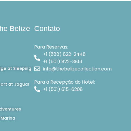
he Belize
Contato
Para Reservas:
+1 (888) 822-2448
+1 (501) 822-3851
dge at Sleeping
info@thebelizecollection.com
Para a Recepção do Hotel:
ort at Jaguar
+1 (501) 615-6208
dventures
 Marina