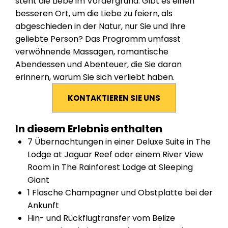
steht die Liebe im Vordergrund. Gibt es einen
besseren Ort, um die Liebe zu feiern, als
abgeschieden in der Natur, nur Sie und Ihre
geliebte Person? Das Programm umfasst
verwöhnende Massagen, romantische
Abendessen und Abenteuer, die Sie daran
erinnern, warum Sie sich verliebt haben.
KONTAKTIEREN SIE UNS
In diesem Erlebnis enthalten
7 Übernachtungen in einer
Deluxe Suite
in
The
Lodge at Jaguar Reef
oder einem
River View
Room
in
The Rainforest Lodge at Sleeping
Giant
1 Flasche Champagner und Obstplatte bei der
Ankunft
Hin- und Rückflugtransfer vom Belize