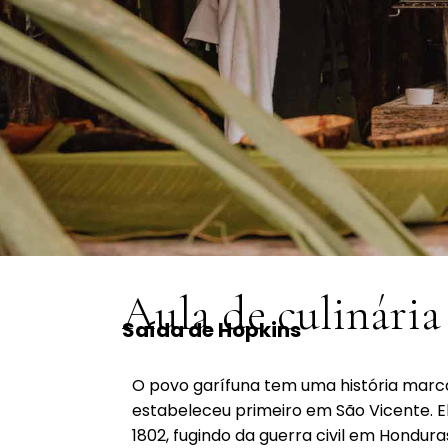
Aula de culinária
Saída de Hopkins
O povo garífuna tem uma história marc
estabeleceu primeiro em São Vicente. 
1802, fugindo da guerra civil em Hondur