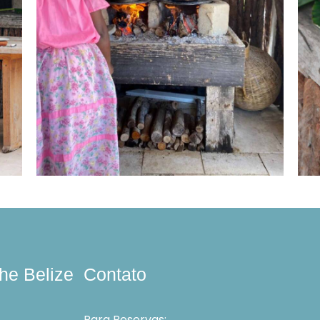
he Belize
Contato
Para Reservas: