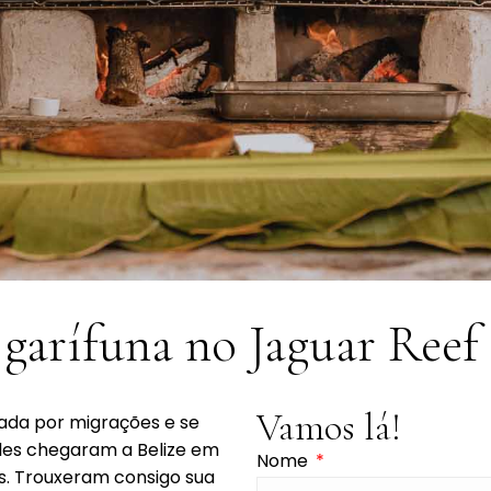
 garífuna no Jaguar Reef
Vamos lá!
ada por migrações e se
Eles chegaram a Belize em
Nome
as. Trouxeram consigo sua