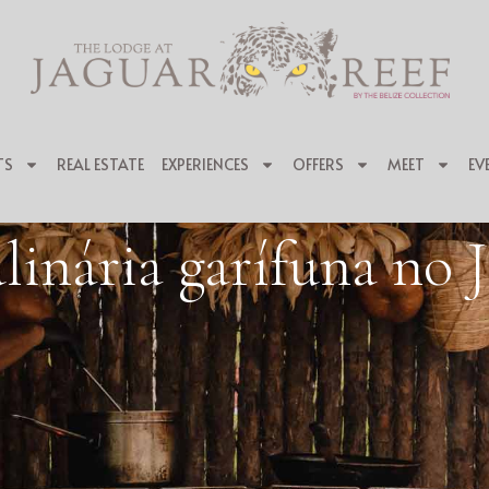
TS
REAL ESTATE
EXPERIENCES
OFFERS
MEET
EV
linária garífuna no 