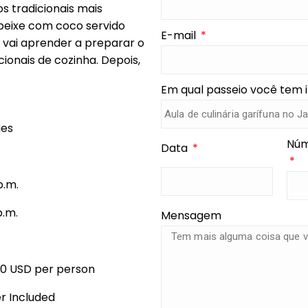
s tradicionais mais
peixe com coco servido
E-mail
 vai aprender a preparar o
ionais de cozinha. Depois,
Em qual passeio você tem 
ges
Núm
Data
p.m.
p.m.
Mensagem
00 USD per person
r Included