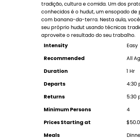
tradição, cultura e comida. Um dos prato
conhecidos é o hudut, um ensopado de 
com banana-da-terra. Nesta aula, você
seu próprio hudut usando técnicas tradic
aproveite o resultado do seu trabalho.
Intensity
Easy
Recommended
All A
Duration
1 Hr
Departs
4:30 
Returns
5:30 
Minimum Persons
4
Prices Starting at
$50.
Meals
Dinne