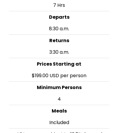
7 Hrs
Departs
8:30 a.m.
Returns
3:30 a.m.
Prices Starting at
$199.00 USD per person
Minimum Persons
4
Meals
Included