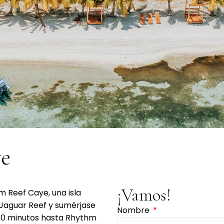
e
¡Vamos!
m Reef Caye, una isla
e Jaguar Reef y sumérjase
Nombre
 40 minutos hasta Rhythm