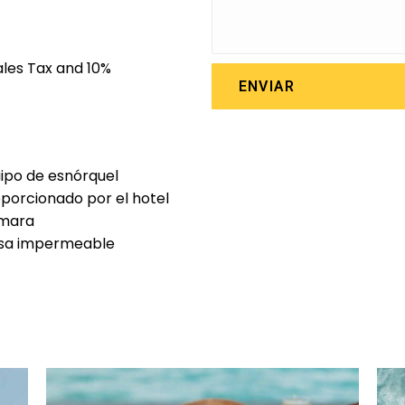
ales Tax and 10%
ENVIAR
ipo de esnórquel
porcionado por el hotel
mara
lsa impermeable