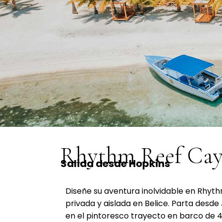
Rhythm Reef Cay
Salida desde Hopkins
Diseñe su aventura inolvidable en Rhyth
privada y aislada en Belice. Parta desd
en el pintoresco trayecto en barco de