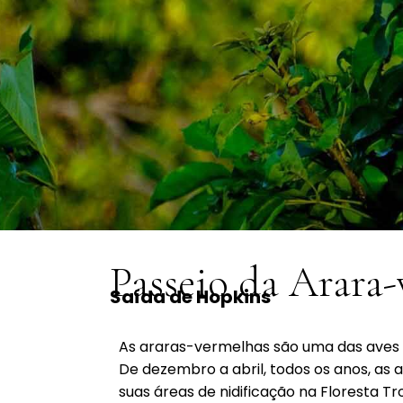
Passeio da Arara
Saída de Hopkins
As araras-vermelhas são uma das aves m
De dezembro a abril, todos os anos, as
suas áreas de nidificação na Floresta Tr