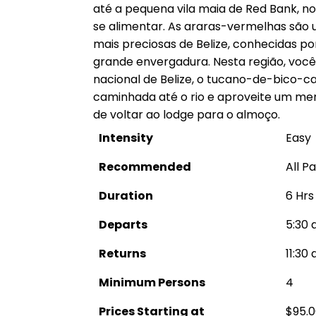
até a pequena vila maia de Red Bank, no
se alimentar. As araras-vermelhas são
mais preciosas de Belize, conhecidas po
grande envergadura. Nesta região, você
nacional de Belize, o tucano-de-bico-c
caminhada até o rio e aproveite um me
de voltar ao lodge para o almoço.
Intensity
Easy
Recommended
All P
Duration
6 Hrs
Departs
5:30 
Returns
11:30 
Minimum Persons
4
Prices Starting at
$95.0