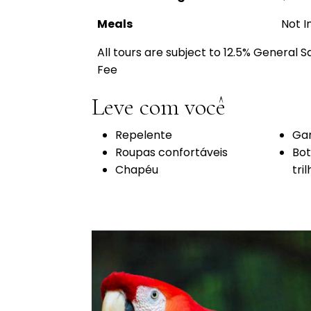
Meals
Not I
All tours are subject to 12.5% General 
Fee
Leve com você
Repelente
Gar
Roupas confortáveis
Bot
Chapéu
tri