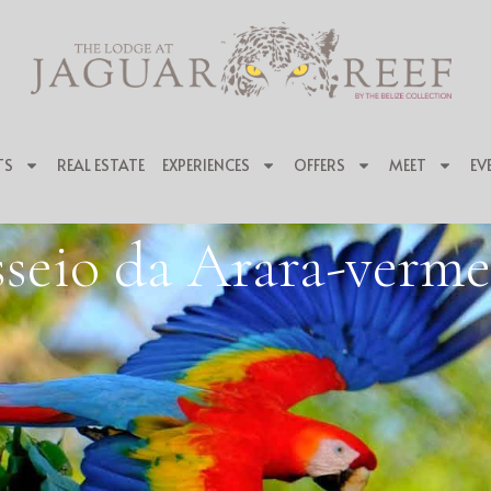
TS
REAL ESTATE
EXPERIENCES
OFFERS
MEET
EV
sseio da Arara-verme