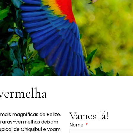
-vermelha
Vamos lá!
ais magníficas de Belize.
 araras-vermelhas deixam
Nome
opical de Chiquibul e voam