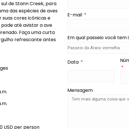
 sul de Stann Creek, para
 uma das espécies de aves
E-mail
r suas cores icônicas e
 pode até avistar a ave
arenado. Faça uma curta
Em qual passeio você tem 
rgulho refrescante antes
Núm
Data
ages
Mensagem
a.m.
a.m.
0 USD per person