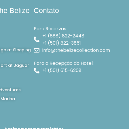
he Belize
Contato
Para Reservas:
+1 (888) 822-2448
+1 (501) 822-3851
dge at Sleeping
info@thebelizecollection.com
Para a Recepção do Hotel:
ort at Jaguar
+1 (501) 615-6208
dventures
 Marina