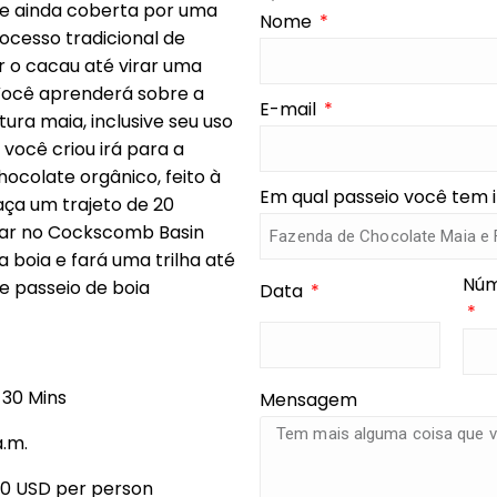
e ainda coberta por uma
Nome
ocesso tradicional de
r o cacau até virar uma
 Você aprenderá sobre a
E-mail
tura maia, inclusive seu uso
ocê criou irá para a
ocolate orgânico, feito à
Em qual passeio você tem 
aça um trajeto de 20
uar no Cockscomb Basin
 boia e fará uma trilha até
Núm
e passeio de boia
Data
 30 Mins
Mensagem
a.m.
00 USD per person