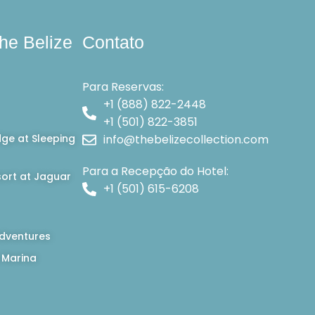
he Belize
Contato
Para Reservas:
+1 (888) 822-2448
+1 (501) 822-3851
dge at Sleeping
info@thebelizecollection.com
Para a Recepção do Hotel:
ort at Jaguar
+1 (501) 615-6208
dventures
 Marina