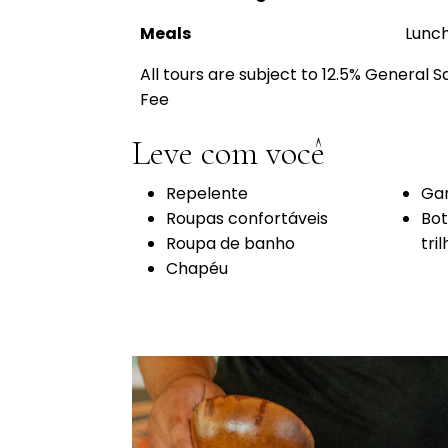
Meals
Lunch
All tours are subject to 12.5% General 
Fee
Leve com você
Repelente
Gar
Roupas confortáveis
Bot
Roupa de banho
tri
Chapéu