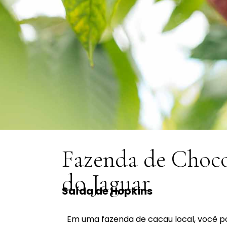
Fazenda de Choco
do Jaguar
Saída de Hopkins
Em uma fazenda de cacau local, você po