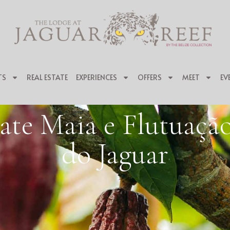
TS
REAL ESTATE
EXPERIENCES
OFFERS
MEET
EV
ate Maia e Flutuação
do Jaguar