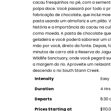
cacau fresquinhos no pé, com a sement
polpa doce. Você passará por todo o pr
fabricação de chocolate, que inclui moe
pasta usando um almofariz e um pilão.
história e a importância do cacau na cul
como moeda. A pasta de chocolate que v
geladeira e você poderá saborear um ch
mão por você, direto da fonte. Depois, f
minutos de carro até a Reserva do Jag
Wildlife Sanctuary, onde você pegará sua
a margem do rio. Aproveite um relaxant
descendo o rio South Stann Creek.
Intensity
Easy
Duration
4 Hrs
Departs
8:30 
Prices Starting at
$110.